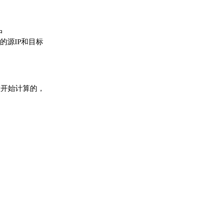
中
讯的源IP和目标
位置开始计算的，